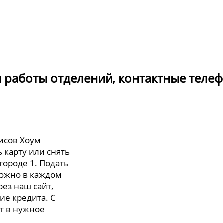
ы работы отделений, контактные теле
исов Хоум
 карту или снять
 городе 1. Подать
можно в каждом
рез наш сайт,
ие кредита. С
т в нужное