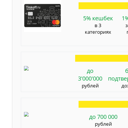
5% кешбек
1
в 3
категориях
до
3'000'000
подтв
рублей
до
до 700 000
рублей