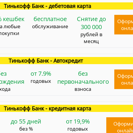
Тинькофф Банк - дебетовая карта
% кешбек
бесплатное
Снятие до
Офор
за любые
обслуживание
300 000
онл
покупки
рублей в
месяц
Тинькофф Банк - Автокредит
без
от 7.9%
без
Офор
ерждения
годовых
первоначального
онл
хода
взноса
Тинькофф Банк - кредитная карта
до 55 дней
от 19,9%
Оформи
без %
годовых
онлай