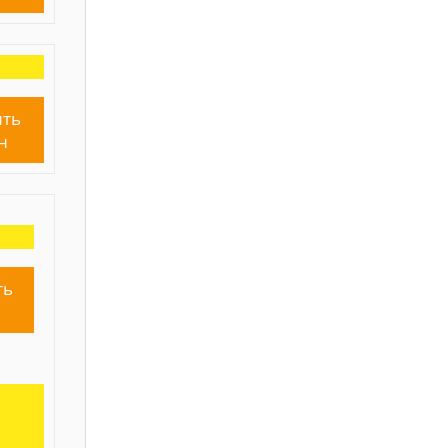
ть
н
ть
н