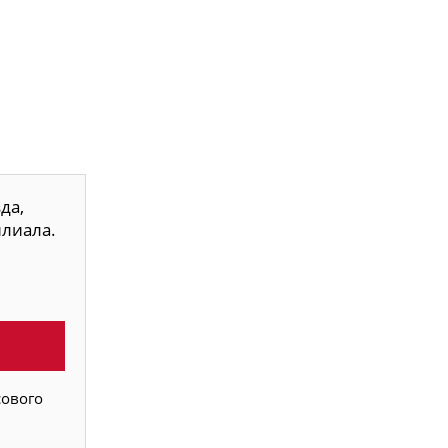
да,
илиала.
сового