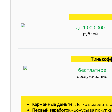
до 1 000 000
рублей
Тинькофф
бесплатное
обслуживание
Карманные деньги
- Легко выделить р
Первый заработок
- Бонусы за покупк