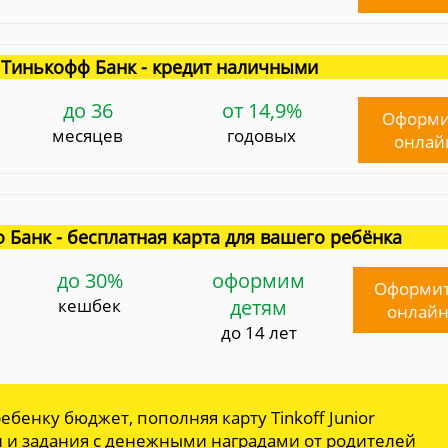
Тинькофф Банк - кредит наличными
до 36
от 14,9%
Оформи
месяцев
годовых
онлай
 Банк - бесплатная карта для вашего ребёнка
до 30%
оформим
Оформи
кешбек
детям
онлай
до 14 лет
ебенку бюджет, пополняя карту Tinkoff Junior
и и задания с денежными наградами от родителей