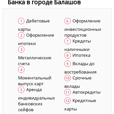
Банка в городе Балашов
Дебетовые
Оформление
карты
инвестиционных
Оформление
продуктов
Кредиты
ипотеки
наличными
Ипотека
Металлические
счета
Вклады до
востребования
Моментальный
Срочные
выпуск карт
вклады
Аренда
Автокредиты
индивидуальных
Кредитные
банковских
карты
сейфов