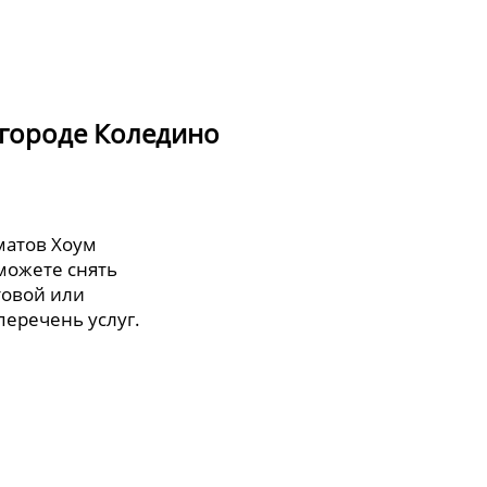
 городе Коледино
матов Хоум
можете снять
товой или
перечень услуг.