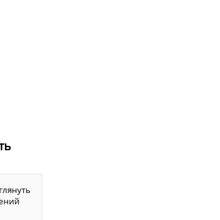
ть
глянуть
лений