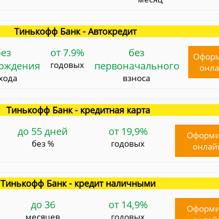
Тинькофф Банк - Автокредит
без
от 7.9%
без
Офор
ерждения
годовых
первоначального
онл
хода
взноса
Тинькофф Банк - кредитная карта
до 55 дней
от 19,9%
Оформи
без %
годовых
онлай
Тинькофф Банк - кредит наличными
до 36
от 14,9%
Оформи
месяцев
годовых