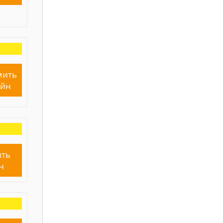
мить
айн
ть
н