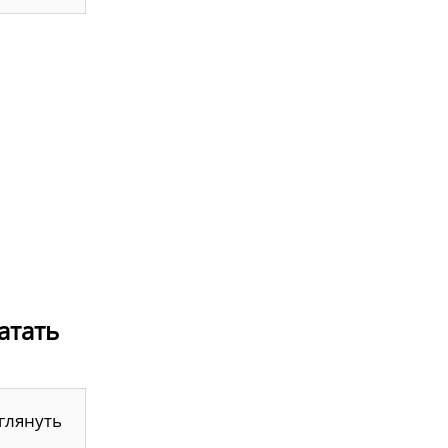
атать
глянуть