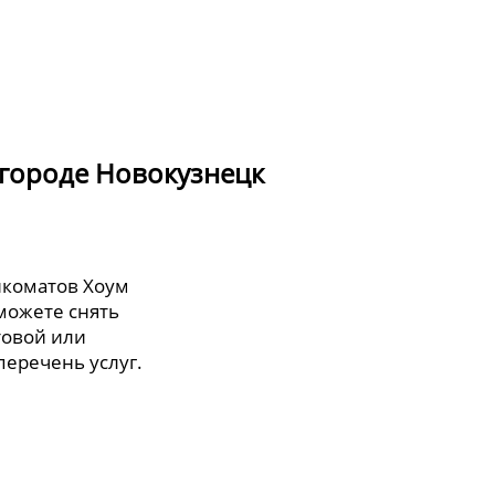
 городе Новокузнецк
нкоматов Хоум
можете снять
товой или
перечень услуг.