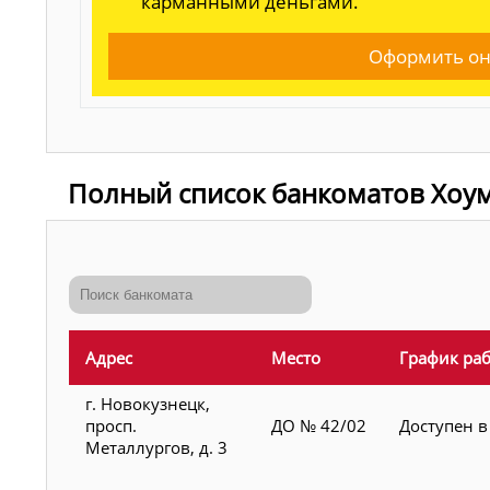
карманными деньгами.
Оформить он
Полный список банкоматов Хоум
Адрес
Место
График ра
г. Новокузнецк,
просп.
ДО № 42/02
Доступен в
Металлургов, д. 3