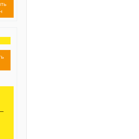
ть
н
ть
н
 —