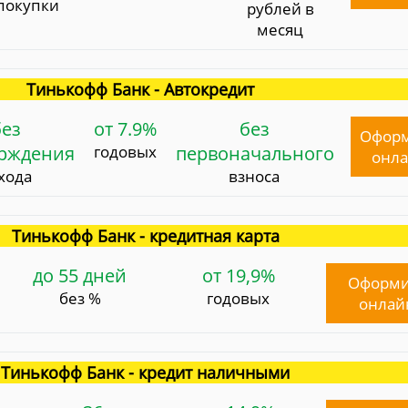
покупки
рублей в
месяц
Тинькофф Банк - Автокредит
без
от 7.9%
без
Офор
ерждения
годовых
первоначального
онл
хода
взноса
Тинькофф Банк - кредитная карта
до 55 дней
от 19,9%
Оформи
без %
годовых
онлай
Тинькофф Банк - кредит наличными