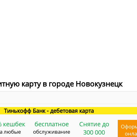
итную карту в городе Новокузнецк
Тинькофф Банк - дебетовая карта
% кешбек
бесплатное
Снятие до
Офор
за любые
обслуживание
300 000
онл