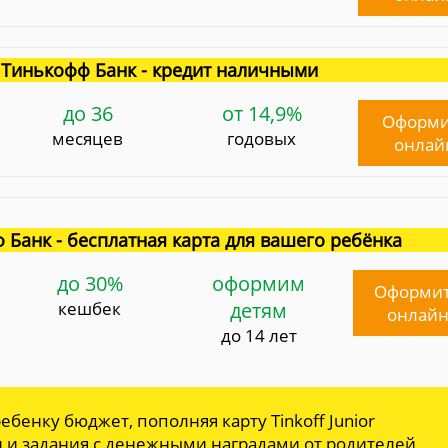
Тинькофф Банк - кредит наличными
до 36
от 14,9%
Оформи
месяцев
годовых
онлай
 Банк - бесплатная карта для вашего ребёнка
до 30%
оформим
Оформи
кешбек
детям
онлай
до 14 лет
ебенку бюджет, пополняя карту Tinkoff Junior
и и задания с денежными наградами от родителей