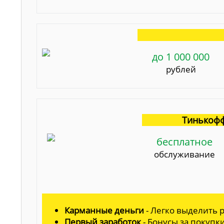
до 1 000 000
рублей
Тинькофф
бесплатное
обслуживание
Карманные деньги
- Легко выделить р
Первый заработок
- Бонусы за покупк