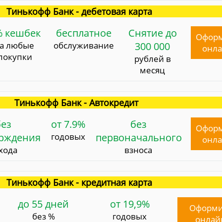
Тинькофф Банк - дебетовая карта
% кешбек
бесплатное
Снятие до
Офор
за любые
обслуживание
300 000
онл
покупки
рублей в
месяц
Тинькофф Банк - Автокредит
без
от 7.9%
без
Офор
ерждения
годовых
первоначального
онл
хода
взноса
Тинькофф Банк - кредитная карта
до 55 дней
от 19,9%
Оформи
без %
годовых
онлай