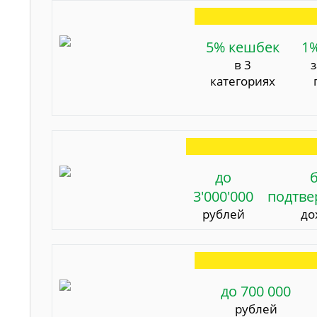
5% кешбек
1
в 3
категориях
до
3'000'000
подтв
рублей
до
до 700 000
рублей