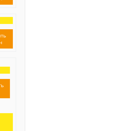
ть
н
ть
н