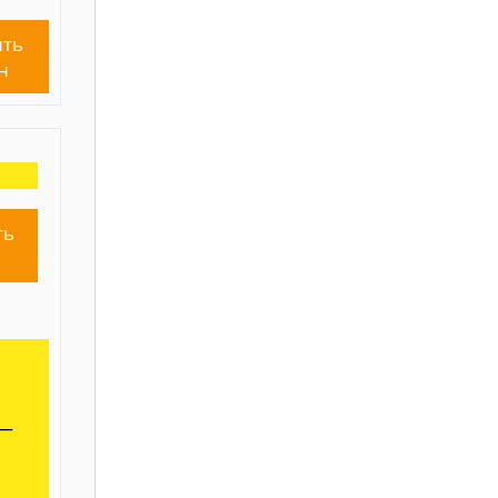
ть
н
ть
н
 —