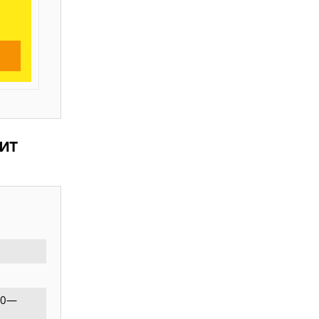
ит
:00—