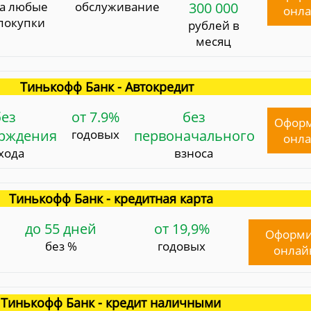
за любые
обслуживание
300 000
онл
покупки
рублей в
месяц
Тинькофф Банк - Автокредит
без
от 7.9%
без
Офор
ерждения
годовых
первоначального
онл
хода
взноса
Тинькофф Банк - кредитная карта
до 55 дней
от 19,9%
Оформи
без %
годовых
онлай
Тинькофф Банк - кредит наличными