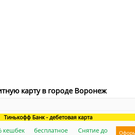
итную карту в городе Воронеж
Тинькофф Банк - дебетовая карта
% кешбек
бесплатное
Снятие до
Офор