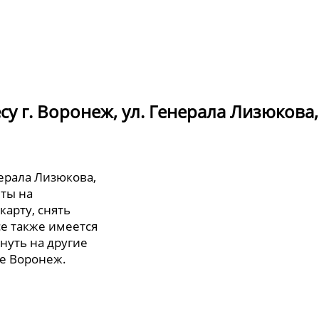
у г. Воронеж, ул. Генерала Лизюкова, 
нерала Лизюкова,
нты на
карту, снять
се также имеется
нуть на другие
де Воронеж.