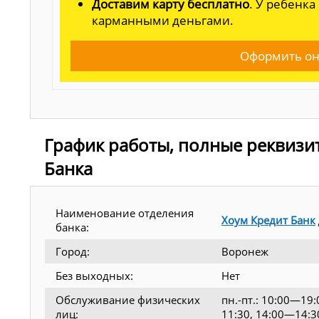
Доставим карту бесплатно
. У ребенка
карманными деньгами.
Оформить он
График работы, полные реквизи
Банка
Наименование отделения
Хоум Кредит Банк
банка:
Город:
Воронеж
Без выходных:
Нет
Обслуживание физических
пн.-пт.: 10:00—19
лиц:
11:30, 14:00—14:3