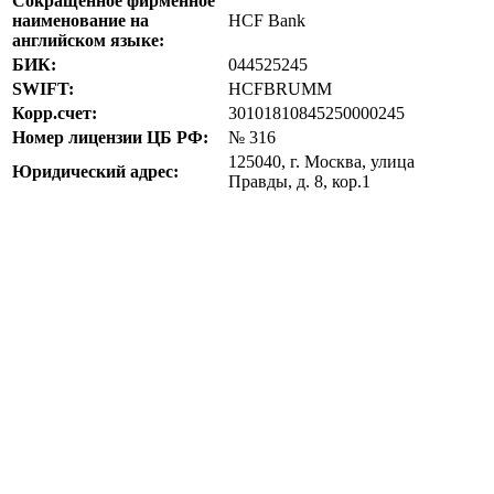
Сокращенное фирменное
наименование на
HCF Bank
английском языке:
БИК:
044525245
SWIFT:
HCFBRUMM
Корр.счет:
30101810845250000245
Номер лицензии ЦБ РФ:
№ 316
125040, г. Москва, улица
Юридический адрес:
Правды, д. 8, кор.1