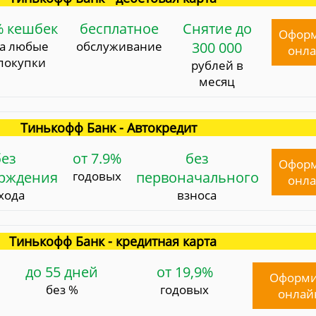
% кешбек
бесплатное
Снятие до
Офор
за любые
обслуживание
300 000
онл
покупки
рублей в
месяц
Тинькофф Банк - Автокредит
без
от 7.9%
без
Офор
ерждения
годовых
первоначального
онл
хода
взноса
Тинькофф Банк - кредитная карта
до 55 дней
от 19,9%
Оформи
без %
годовых
онлай