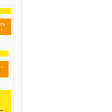
ть
н
ть
н
 —