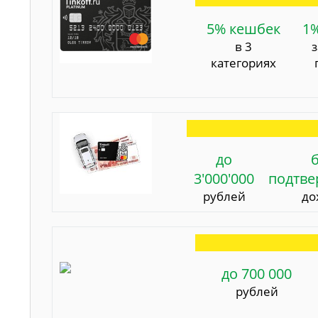
5% кешбек
1
в 3
категориях
до
3'000'000
подтв
рублей
до
до 700 000
рублей