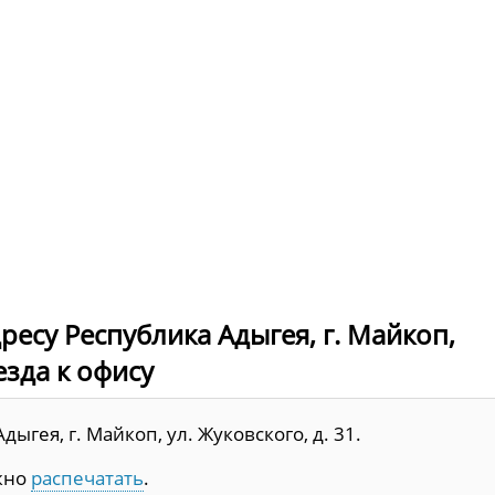
ресу Республика Адыгея, г. Майкоп,
езда к офису
гея, г. Майкоп, ул. Жуковского, д. 31.
жно
распечатать
.